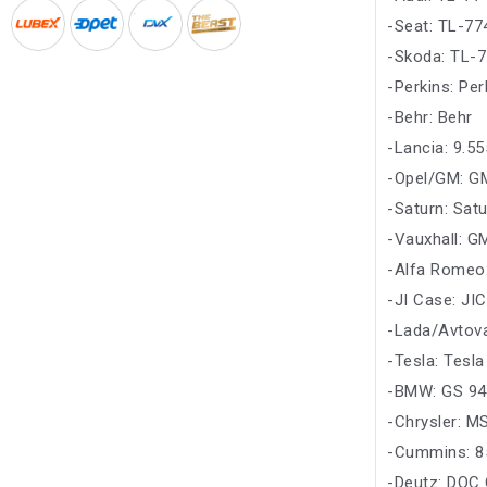
-Seat: TL-77
-Skoda: TL-
-Perkins: Per
-Behr: Behr
-Lancia: 9.5
-Opel/GM: G
-Saturn: Sat
-Vauxhall: G
-Alfa Romeo
-JI Case: JI
-Lada/Avtov
-Tesla: Tesla
-BMW: GS 9
-Chrysler: M
-Cummins: 8
-Deutz: DQC