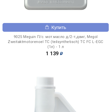
Купить
9025 Meguin П/с. мот.масло д/2-т,двиг, Megol
Zweitaktmotorenoel TC (teilsynthetisch) TC FC L-EGC
(1л) - 1 л
1 139