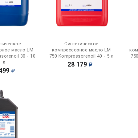
Купить
Купить
етическое
Синтетическое
рное масло LM
компрессорное масло LM
ком
sorenoil 30 - 10
750 Kompressorenoil 40 - 5 л
750
л
28 179
499