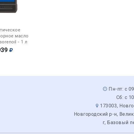
Купить
етическое
орное масло
orenoil - 1 л
939
Пн-пт: с 0
Сб: с 1
173003, Новго
Новгородский р-н, Вели
г, Базовый п