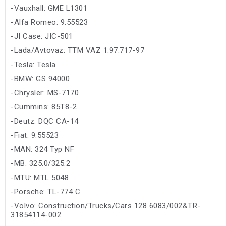
-Vauxhall: GME L1301
-Alfa Romeo: 9.55523
-JI Case: JIC-501
-Lada/Avtovaz: TTM VAZ 1.97.717-97
-Tesla: Tesla
-BMW: GS 94000
-Chrysler: MS-7170
-Cummins: 85T8-2
-Deutz: DQC CA-14
-Fiat: 9.55523
-MAN: 324 Typ NF
-MB: 325.0/325.2
-MTU: MTL 5048
-Porsche: TL-774 C
-Volvo: Construction/Trucks/Cars 128 6083/002&TR-
31854114-002