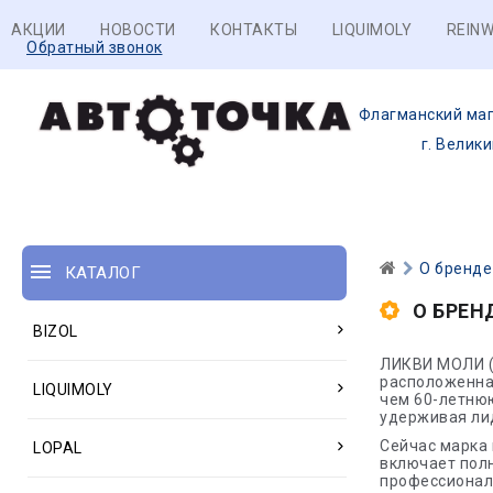
АКЦИИ
НОВОСТИ
КОНТАКТЫ
LIQUIMOLY
REINW
Обратный звонок
Флагманский маг
г. Велик
О бренде
КАТАЛОГ
О БРЕН
BIZOL
ЛИКВИ МОЛИ (
расположенна
LIQUIMOLY
чем 60-летню
удерживая ли
Сейчас марка 
LOPAL
включает пол
профессиональ