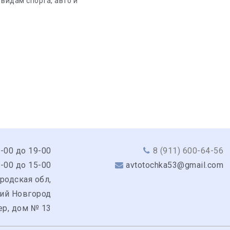
 видам спорта, авто и
9-00 до 19-00
8 (911) 600-64-56
0-00 до 15-00
avtotochka53@gmail.com
родская обл,
кий Новгород
ер, дом № 13