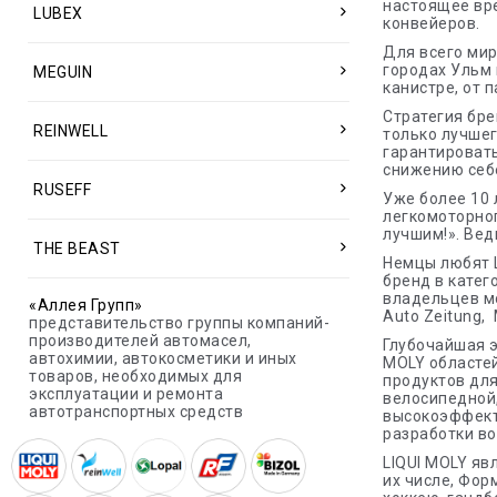
настоящее вре
LUBEX
конвейеров.
Для всего мир
городах Ульм 
MEGUIN
канистре, от п
Стратегия бре
REINWELL
только лучшег
гарантировать
снижению себе
RUSEFF
Уже более 10 
легкомоторног
лучшим!». Вед
THE BEAST
Немцы любят L
бренд в катег
владельцев мо
«Аллея Групп»
Auto Zeitung, 
представительство группы компаний-
производителей автомасел,
Глубочайшая э
автохимии, автокосметики и иных
MOLY областей
товаров, необходимых для
продуктов для
эксплуатации и ремонта
велосипедной,
автотранспортных средств
высокоэффект
разработки во
LIQUI MOLY яв
их числе, Форм