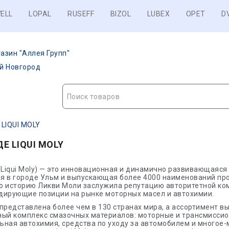
ELL
LOPAL
RUSEFF
BIZOL
LUBEX
OPET
D
азин "Аллея Групп"
ий Новгород
Поиск товаров
 LIQUI MOLY
ДЕ LIQUI MOLY
Liqui Moly) — это инновационная и динамично развивающаяся
я в городе Ульм и выпускающая более 4000 наименований про
ю историю Ликви Моли заслужила репутацию авторитетной ко
дирующие позиции на рынке моторных масел и автохимии.
представлена более чем в 130 странах мира, а ассортимент 
ный комплекс смазочных материалов: моторные и трансмиссио
ная автохимия, средства по уходу за автомобилем и многое-м