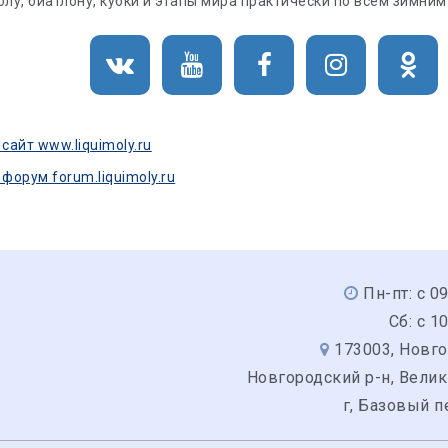
олу, биатлону, кубки и этапы мира практически по всем зимним
айт www.liquimoly.ru
орум forum.liquimoly.ru
Пн-пт: с 0
Сб: с 1
173003, Новго
Новгородский р-н, Вели
г, Базовый п