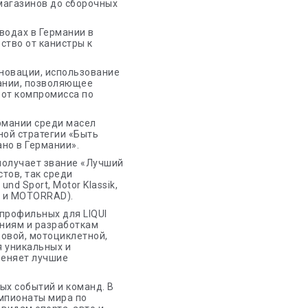
 магазинов до сборочных
водах в Германии в
ство от канистры к
нновации, использование
мании, позволяющее
 от компромисса по
ермании среди масел
ной стратегии «Быть
но в Германии».
 получает звание «Лучший
тов, так среди
nd Sport, Motor Klassik,
to и MOTORRAD).
 профильных для LIQUI
аниям и разработкам
довой, мотоциклетной,
я уникальных и
меняет лучшие
ых событий и команд. В
чемпионаты мира по