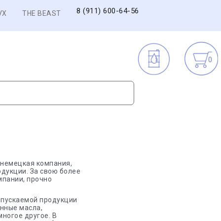
8 (911) 600-64-56
VX
THE BEAST
0
 немецкая компания,
дукции. За свою более
мпании, прочно
выпускаемой продукции
нные масла,
ногое другое. В