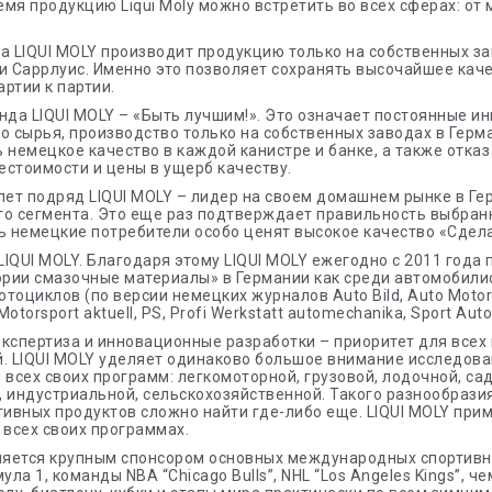
мя продукцию Liqui Moly можно встретить во всех сферах: от
а LIQUI MOLY производит продукцию только на собственных за
и Саррлуис. Именно это позволяет сохранять высочайшее каче
артии к партии.
нда LIQUI MOLY – «Быть лучшим!». Это означает постоянные и
о сырья, производство только на собственных заводах в Гер
 немецкое качество в каждой канистре и банке, а также отказ
стоимости и цены в ущерб качеству.
лет подряд LIQUI MOLY – лидер на своем домашнем рынке в Г
о сегмента. Это еще раз подтверждает правильность выбран
ь немецкие потребители особо ценят высокое качество «Сдела
IQUI MOLY. Благодаря этому LIQUI MOLY ежегодно с 2011 года
ории смазочные материалы» в Германии как среди автомобилис
тоциклов (по версии немецких журналов Auto Bild, Auto Motor u
Motorsport aktuell, PS, Profi Werkstatt automechanika, Sport Au
кспертиза и инновационные разработки – приоритет для всех
. LIQUI MOLY уделяет одинаково большое внимание исследов
 всех своих программ: легкомоторной, грузовой, лодочной, са
 индустриальной, сельскохозяйственной. Такого разнообрази
ивных продуктов сложно найти где-либо еще. LIQUI MOLY при
 всех своих программах.
ляется крупным спонсором основных международных спортивн
ула 1, команды NBA “Chicago Bulls”, NHL “Los Angeles Kings”, 