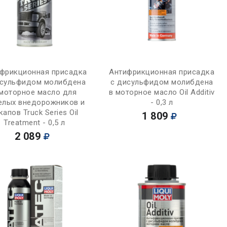
Купить
Купить
фрикционная присадка
Антифрикционная присадка
исульфидом молибдена
с дисульфидом молибдена
 моторное масло для
в моторное масло Oil Additiv
елых внедорожников и
- 0,3 л
капов Truck Series Oil
1 809
Treatment - 0,5 л
2 089