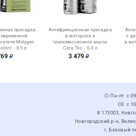
Купить
Купить
онная присадка
Антифрикционная присадка
Анти
говременной
в моторное и
с д
гателя Molygen
трансмиссионное масло
в мо
otect - 0,5 л
Cera Tec - 0,3 л
769
3 479
Пн-пт: с 0
Сб: с 1
173003, Новго
Новгородский р-н, Вели
г, Базовый п