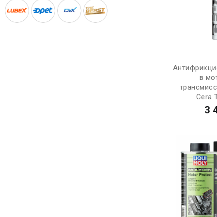
Антифрикци
в мо
трансмис
Cera T
3 