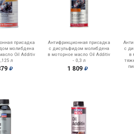
Купить
Купить
онная присадка
Антифрикционная присадка
Анти
дом молибдена
с дисульфидом молибдена
с д
асло Oil Additiv
в моторное масло Oil Additiv
в
0,125 л
- 0,3 л
тяж
пи
379
1 809