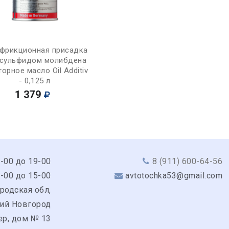
Купить
фрикционная присадка
исульфидом молибдена
торное масло Oil Additiv
- 0,125 л
1 379
9-00 до 19-00
8 (911) 600-64-56
0-00 до 15-00
avtotochka53@gmail.com
родская обл,
кий Новгород
ер, дом № 13