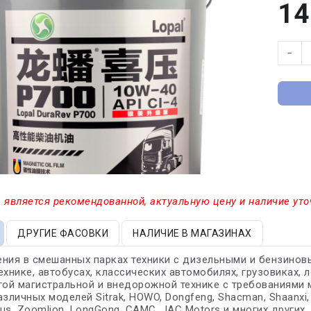
14
−
 является рекомендованной, актуальную цену и наличие уто
ДРУГИЕ ФАСОВКИ
НАЛИЧИЕ В МАГАЗИНАХ
ния в смешанных парках техники с дизельными и бензиновы
ехнике, автобусах, классических автомобилях, грузовиках, 
гой магистральной и внедорожной технике с требованиями м
азличных моделей Sitrak, HOWO, Dongfeng, Shacman, Shaanxi,
us, Zoomlion, LongGong, CAMC, JAC Motors и многих других.