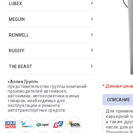
LUBEX
MEGUIN
REINWELL
RUSEFF
THE BEAST
«Аллея Групп»
* Данная цена
представительство группы компаний-
производителей автомасел,
автохимии, автокосметики и иных
ОПИСАНИЕ
товаров, необходимых для
эксплуатации и ремонта
автотранспортных средств
Для примене
карьерной т
а также дру
числе для р
Zhongtong B