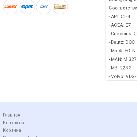
Соответстви
-API: CI-4
-ACEA: E7
-Cummins: C
-Deutz: DQC I
-Mack: EO-N
-MAN: M 327
-MB: 228.3
-Volvo: VDS
Главная
Контакты
Корзина