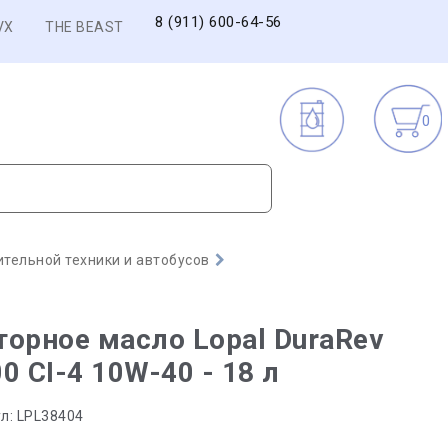
8 (911) 600-64-56
VX
THE BEAST
0
тельной техники и автобусов
орное масло Lopal DuraRev
0 CI-4 10W-40 - 18 л
л:
LPL38404