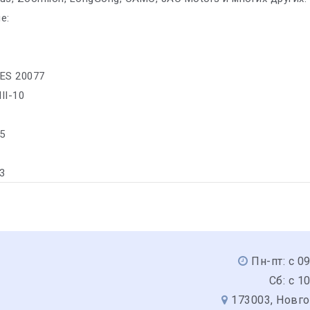
е:
ES 20077
II-10
5
-3
Пн-пт: с 0
Сб: с 1
173003, Новго