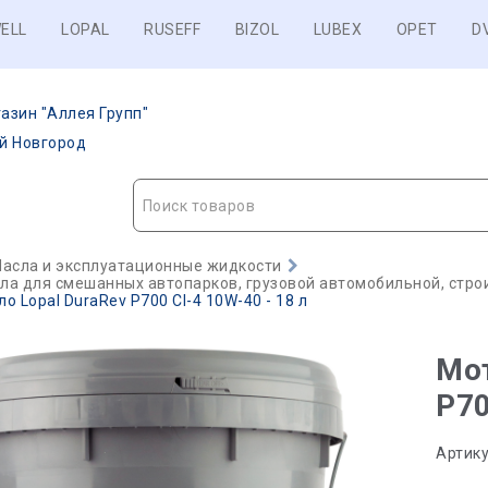
ELL
LOPAL
RUSEFF
BIZOL
LUBEX
OPET
D
азин "Аллея Групп"
ий Новгород
Поиск товаров
асла и эксплуатационные жидкости
а для смешанных автопарков, грузовой автомобильной, строи
о Lopal DuraRev P700 CI-4 10W-40 - 18 л
Мот
P70
Артику