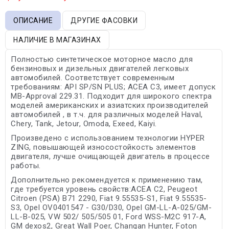
ОПИСАНИЕ
ДРУГИЕ ФАСОВКИ
НАЛИЧИЕ В МАГАЗИНАХ
Полностью синтетическое моторное масло для
бензиновых и дизельных двигателей легковых
автомобилей. Соответствует современным
требованиям: API SP/SN PLUS; ACEA C3, имеет допуск
MB-Approval 229.31. Подходит для широкого спектра
моделей американских и азиатских производителей
автомобилей , в т.ч. для различных моделей Haval,
Chery, Tank, Jetour, Omoda, Exeed, Kaiyi.
Произведено с использованием технологии HYPER
ZING, повышающей износостойкость элементов
двигателя, лучше очищающей двигатель в процессе
работы.
Дополнительно рекомендуется к применению там,
где требуется уровень свойств:ACEA C2, Peugeot
Citroen (PSA) B71 2290, Fiat 9.55535-S1, Fiat 9.55535-
S3, Opel OV0401547 - G30/D30, Opel GM-LL-A-025/GM-
LL-B-025, VW 502/ 505/505 01, Ford WSS-M2C 917-A,
GM dexos2, Great Wall Poer, Changan Hunter, Foton