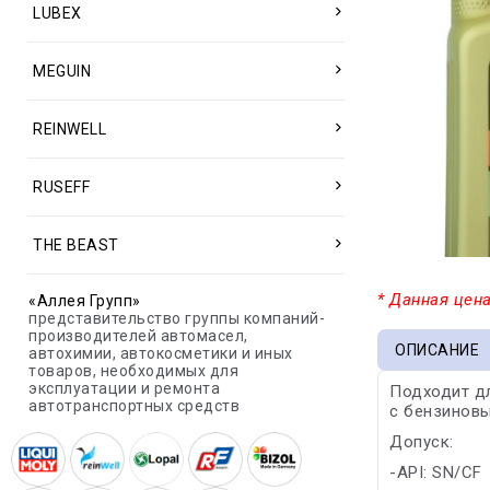
LUBEX
MEGUIN
REINWELL
RUSEFF
THE BEAST
* Данная цена
«Аллея Групп»
представительство группы компаний-
производителей автомасел,
ОПИСАНИЕ
автохимии, автокосметики и иных
товаров, необходимых для
эксплуатации и ремонта
Подходит дл
автотранспортных средств
с бензиновы
Допуск:
-API: SN/CF