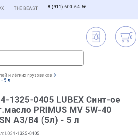
8 (911) 600-64-56
VX
THE BEAST
0
ей и лёгких грузовиков
- 5 л
4-1325-0405 LUBEX Синт-ое
т.масло PRIMUS MV 5W-40
SN A3/B4 (5л) - 5 л
л:
L034-1325-0405