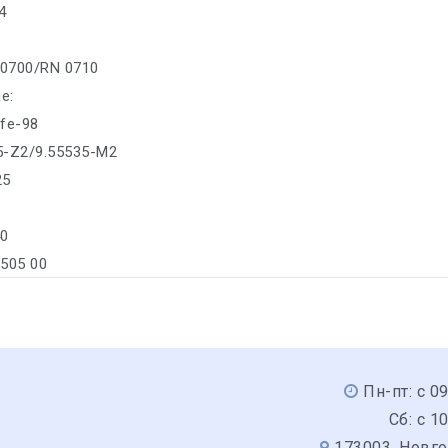
4
 0700/RN 0710
е:
ife-98
35-Z2/9.55535-M2
25
40
/505 00
Пн-пт: с 0
Сб: с 1
173003, Новго