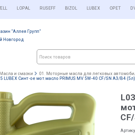
ELL
LOPAL
RUSEFF
BIZOL
LUBEX
OPET
D
азин "Аллея Групп"
ий Новгород
Поиск товаров
Масла и смазки
01. Моторные масла для легковых автомобил
5 LUBEX Синт-ое мот.масло PRIMUS MV 5W-40 CF/SN A3/B4 (5л) 
L03
мо
CF/
Артику