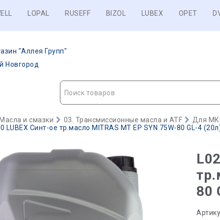
ELL
LOPAL
RUSEFF
BIZOL
LUBEX
OPET
D
азин "Аллея Групп"
ий Новгород
Поиск товаров
Масла и смазки
03. Трансмиссионные масла и ATF
Для МК
0 LUBEX Синт-ое тр.масло MITRAS MT EP SYN 75W-80 GL-4 (20л) 
L02
тр.
80 
Артику