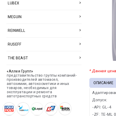
LUBEX
MEGUIN
REINWELL
RUSEFF
THE BEAST
* Данная цена
«Аллея Групп»
представительство группы компаний-
производителей автомасел,
ОПИСАНИЕ
автохимии, автокосметики и иных
товаров, необходимых для
эксплуатации и ремонта
Адаптирован
автотранспортных средств
Допуск:
-API: GL-4
-ZF: TE-ML 