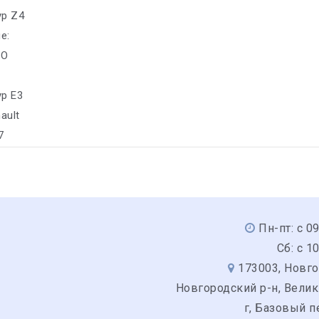
yp Z4
е:
CO
yp E3
ault
7
Пн-пт: с 0
Сб: с 1
173003, Новго
Новгородский р-н, Вели
г, Базовый п