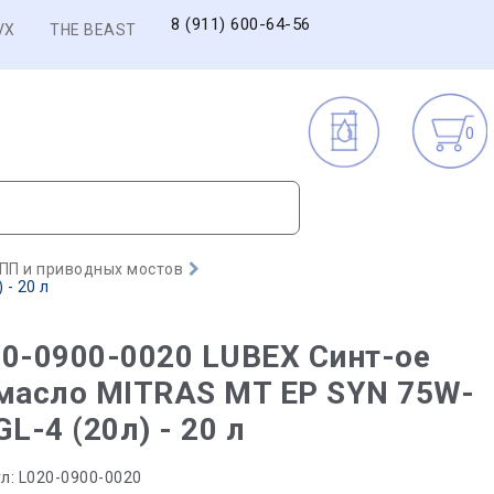
8 (911) 600-64-56
VX
THE BEAST
0
ПП и приводных мостов
- 20 л
0-0900-0020 LUBEX Синт-ое
масло MITRAS MT EP SYN 75W-
GL-4 (20л) - 20 л
л:
L020-0900-0020