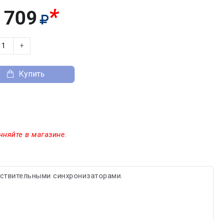
*
 709
+
Купить
чняйте в магазине.
вствительными синхронизаторами.