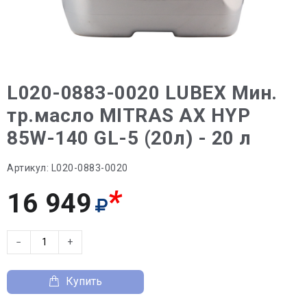
L020-0883-0020 LUBEX Мин.
тр.масло MITRAS AX HYP
85W-140 GL-5 (20л) - 20 л
Артикул:
L020-0883-0020
*
16 949
−
+
Купить