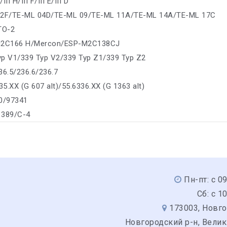
III H/III F/III E/III D
02F/TE-ML 04D/TE-ML 09/TE-ML 11A/TE-ML 14A/TE-ML 17C
 TO-2
-M2C166 H/Mercon/ESP-M2C138CJ
yp V1/339 Typ V2/339 Typ Z1/339 Typ Z2
36.5/236.6/236.7
35.XX (G 607 alt)/55.6336.XX (G 1363 alt)
40/97341
S 389/C-4
Пн-пт: с 0
Сб: с 1
173003, Новго
Новгородский р-н, Вели