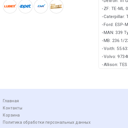
-Dexron: III G/
-ZF: TE-ML 
-Caterpillar:
-Ford: ESP
-MAN: 339 T
-MB: 236.1/2
-Voith: 55.63
-Volvo: 973
-Allison: TE
Главная
Контакты
Корзина
Политика обработки персональных данных