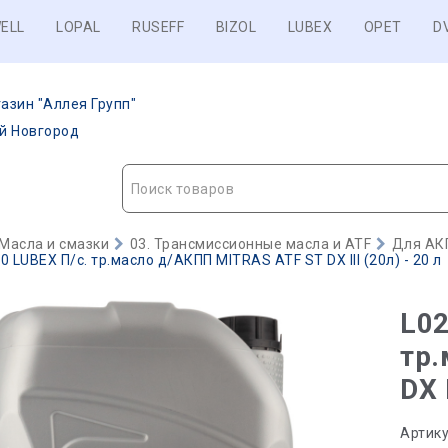
ELL
LOPAL
RUSEFF
BIZOL
LUBEX
OPET
D
азин "Аллея Групп"
ий Новгород
Поиск товаров
Масла и смазки
03. Трансмиссионные масла и ATF
Для АК
 LUBEX П/с. тр.масло д/АКПП MITRAS ATF ST DX III (20л) - 20 л
L02
тр
DX 
Артику