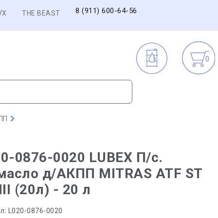
8 (911) 600-64-56
VX
THE BEAST
0
ПП
0-0876-0020 LUBEX П/с.
.масло д/АКПП MITRAS ATF ST
III (20л) - 20 л
л:
L020-0876-0020