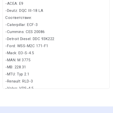
-ACEA: E9
-Deutz: DQC III-18 LA
Соответствие:
-Caterpillar: ECF-3
-Cummins: CES 20086
-Detroit Diesel: DDC 93K222
-Ford: WSS-M2C 171-F1
-Mack: EO-S-4.5
-MAN: M 3775
-MB: 228.31
-MTU: Typ 2.1
-Renault: RLD-3
-Volvo: VDS-4.5