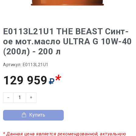
E0113L21U1 THE BEAST Синт-
ое мот.масло ULTRA G 10W-40
(200л) - 200 л
Артикул:
E0113L21U1
*
129 959
−
+
Купить
* Данная цена является рекомендованной, актуальную