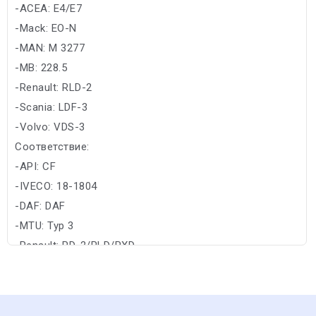
-ACEA: E4/E7
-Mack: EO-N
-MAN: M 3277
-MB: 228.5
-Renault: RLD-2
-Scania: LDF-3
-Volvo: VDS-3
Соответствие:
-API: CF
-IVECO: 18-1804
-DAF: DAF
-MTU: Typ 3
-Renault: RD-2/RLD/RXD