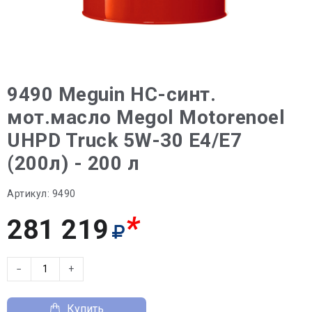
9490 Meguin НС-синт.
мот.масло Megol Motorenoel
UHPD Truck 5W-30 E4/E7
(200л) - 200 л
Артикул:
9490
*
281 219
−
+
Купить