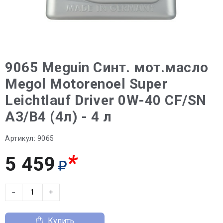
9065 Meguin Синт. мот.масло
Megol Motorenoel Super
Leichtlauf Driver 0W-40 CF/SN
A3/B4 (4л) - 4 л
Артикул:
9065
*
5 459
−
+
Купить