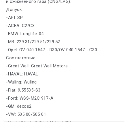
и сжиженного газа (CNG/LPG).
Допуск:
-API: SP
-ACEA: C2/C3
-BMW: Longlife-04
-MB: 229.31/229.51/229.52
-Opel: OV 040 1547 - D30/OV 040 1547 - G30
Соответствие:
-Great Wall: Great Wall Motors
-HAVAL: HAVAL
-Wuling: Wuling
-Fiat: 9.55535-S3
-Ford: WSS-M2C 917-A
-GM: dexos2
-VW: 505 00/505 01
-Opel: GM-LL-A025/GM-LL-B025