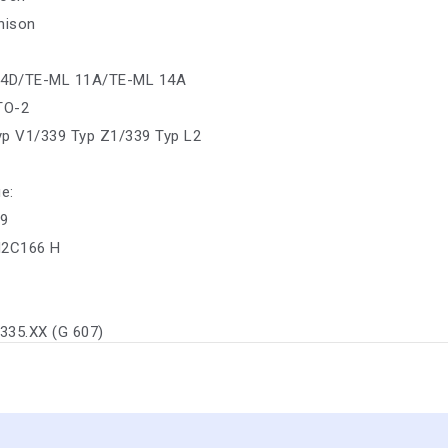
nison
04D/TE-ML 11A/TE-ML 14A
 TO-2
yp V1/339 Typ Z1/339 Typ L2
е:
09
M2C166 H
6335.XX (G 607)