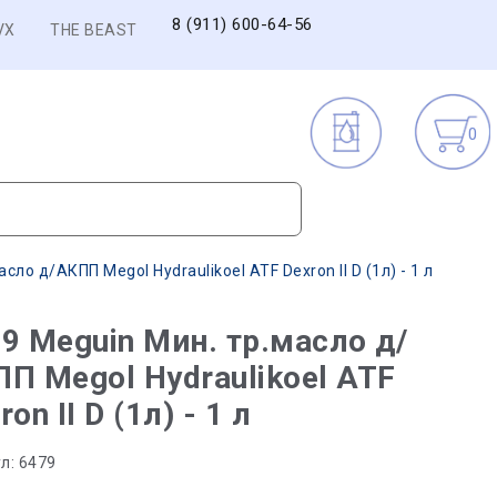
8 (911) 600-64-56
VX
THE BEAST
0
сло д/АКПП Megol Hydraulikoel ATF Dexron II D (1л) - 1 л
9 Meguin Мин. тр.масло д/
П Megol Hydraulikoel ATF
ron II D (1л) - 1 л
л:
6479