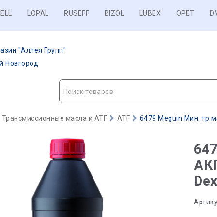
ELL
LOPAL
RUSEFF
BIZOL
LUBEX
OPET
D
азин "Аллея Групп"
ий Новгород
Поиск товаров
Трансмиссионные масла и ATF
ATF
6479 Meguin Мин. тр.ма
647
АКП
Dex
Артику