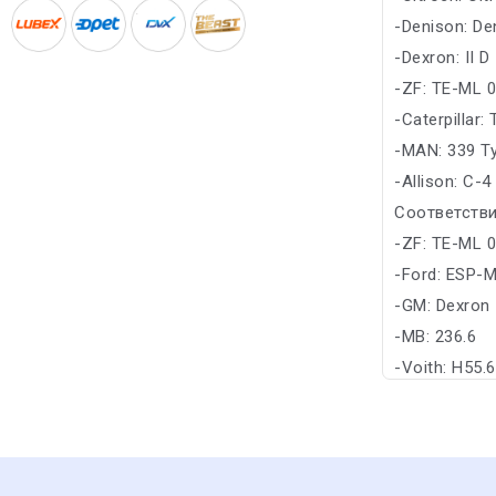
-Denison: De
-Dexron: II D
-ZF: TE-ML 
-Caterpillar:
-MAN: 339 T
-Allison: C-4
Соответстви
-ZF: TE-ML 
-Ford: ESP-
-GM: Dexron
-MB: 236.6
-Voith: H55.