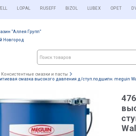
ELL
LOPAL
RUSEFF
BIZOL
LUBEX
OPET
D
азин "Аллея Групп"
ий Новгород
Поиск товаров
Консистентные смазки и пасты
итиевая смазка высокого давления д/ступ.подшипн. meguin Walzl
476
выс
сту
Wal