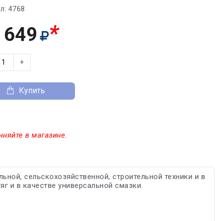
л:
4768
*
 649
+
Купить
чняйте в магазине.
ьной, сельскохозяйственной, строительной техники и в
г и в качестве универсальной смазки.