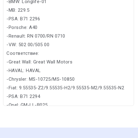
-BMW: Longlife-01
-MB: 229.5
-PSA: B71 2296
-Porsche: A40
-Renault: RN 0700/RN 0710
-VW: 502 00/505 00
Соответствие:
-Great Wall: Great Wall Motors
-HAVAL: HAVAL
-Chrysler: MS-10725/MS-10850
-Fiat: 9.55535-Z2/9.55535-H2/9.55535-M2/9.55535-N2
-PSA: B71 2294
-Opel: GM-LL-B025