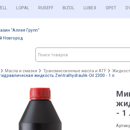
ELL
LOPAL
RUSEFF
BIZOL
LUBEX
OPET
D
азин "Аллея Групп"
ий Новгород
Поиск товаров
Масла и смазки
Трансмиссионные масла и ATF
Жидкост
идравлическая жидкость Zentralhydraulik-Oil 2300 - 1 л
Ми
жид
- 1
Артику