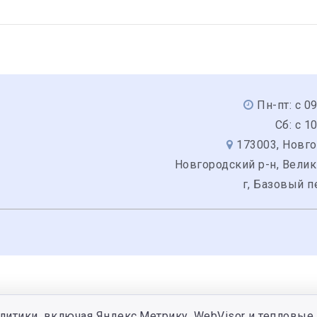
Пн-пт: с 0
Сб: с 1
173003, Новго
Новгородский р-н, Вели
г, Базовый п
литики, включая Яндекс.Метрику, WebVisor и тепловые 