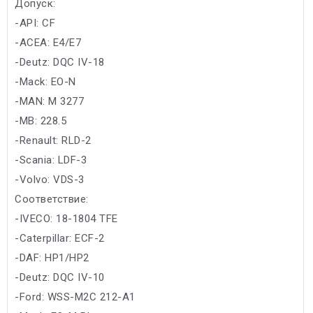
Допуск:
-API: CF
-ACEA: E4/E7
-Deutz: DQC IV-18
-Mack: EO-N
-MAN: M 3277
-MB: 228.5
-Renault: RLD-2
-Scania: LDF-3
-Volvo: VDS-3
Соответствие:
-IVECO: 18-1804 TFE
-Caterpillar: ECF-2
-DAF: HP1/HP2
-Deutz: DQC IV-10
-Ford: WSS-M2C 212-A1