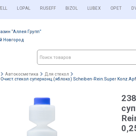
ELL
LOPAL
RUSEFF
BIZOL
LUBEX
OPET
D
азин "Аллея Групп"
ий Новгород
Поиск товаров
Автокосметика
Для стекол
 Очист.стекол суперконц.(яблоко) Scheiben-Rein.Super Konz.Apfel
238
суп
Rei
0,2