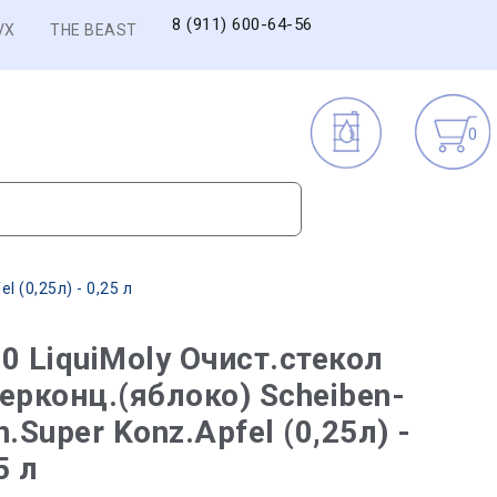
8 (911) 600-64-56
VX
THE BEAST
0
 (0,25л) - 0,25 л
0 LiquiMoly Очист.стекол
ерконц.(яблоко) Scheiben-
n.Super Konz.Apfel (0,25л) -
5 л