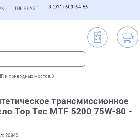
8 (911) 600-64-56
VX
THE BEAST
0
П и приводных мостов
тетическое трансмиссионное
ло Top Tec MTF 5200 75W-80 -
л:
20845