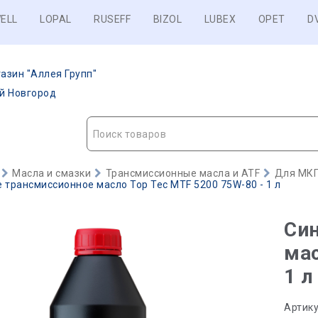
ELL
LOPAL
RUSEFF
BIZOL
LUBEX
OPET
D
азин "Аллея Групп"
ий Новгород
Поиск товаров
Масла и смазки
Трансмиссионные масла и ATF
Для МКП
 трансмиссионное масло Top Tec MTF 5200 75W-80 - 1 л
Син
мас
1 л
Артику