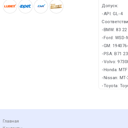
Допуск:
-API: GL-4
Соответстви
-BMW: 83 22 
-Ford: WSD-
-GM: 194076
-PSA: B71 2
-Volvo: 9730
-Honda: MTF-
-Nissan: MT
-Toyota: Toy
Главная