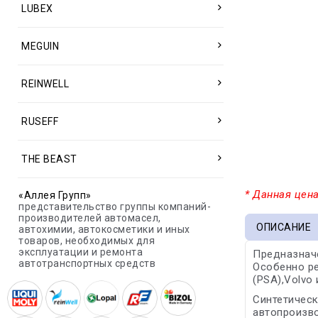
LUBEX
MEGUIN
REINWELL
RUSEFF
THE BEAST
* Данная цена
«Аллея Групп»
представительство группы компаний-
производителей автомасел,
ОПИСАНИЕ
автохимии, автокосметики и иных
товаров, необходимых для
эксплуатации и ремонта
Предназначе
автотранспортных средств
Особенно ре
(PSA),Volvo
Синтетичес
автопроизво