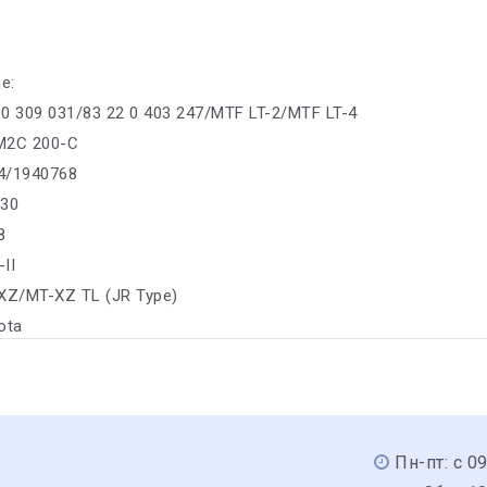
е:
0 309 031/83 22 0 403 247/MTF LT-2/MTF LT-4
M2C 200-C
4/1940768
330
8
II
-XZ/MT-XZ TL (JR Type)
ota
Пн-пт: с 0