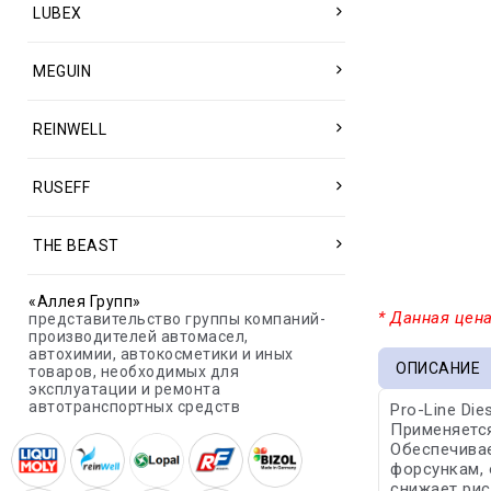
LUBEX
MEGUIN
REINWELL
RUSEFF
THE BEAST
«Аллея Групп»
* Данная цена
представительство группы компаний-
производителей автомасел,
автохимии, автокосметики и иных
ОПИСАНИЕ
товаров, необходимых для
эксплуатации и ремонта
автотранспортных средств
Pro-Line Di
Применяется
Обеспечивае
форсункам, 
снижает рис