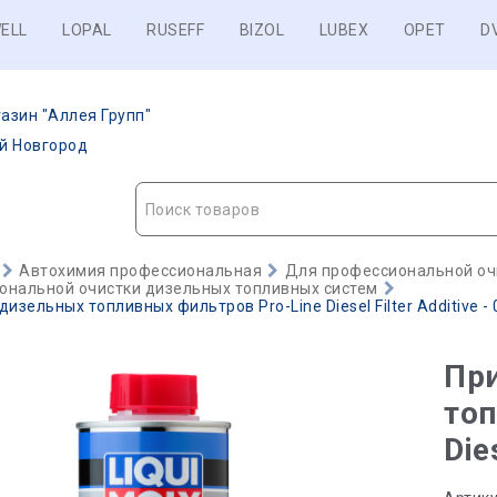
ELL
LOPAL
RUSEFF
BIZOL
LUBEX
OPET
D
азин "Аллея Групп"
ий Новгород
Поиск товаров
Автохимия профессиональная
Для профессиональной оч
ональной очистки дизельных топливных систем
изельных топливных фильтров Pro-Line Diesel Filter Additive - 
Пр
топ
Die