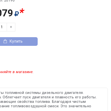
л:
20790
*
079
+
Купить
чняйте в магазине.
щиты топливной системы дизельного двигателя.
 Облегчает пуск двигателя и плавность его работы.
ывающие свойства топлива. Благодаря чистым
орание топливовоздушной смеси. Это значительно