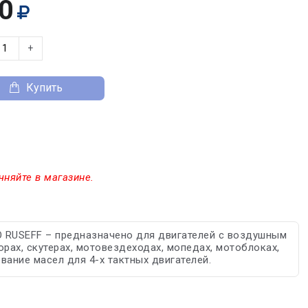
0
+
Купить
чняйте в магазине.
USEFF – предназначено для двигателей c воздушным
рах, скутерах, мотовездеходах, мопедах, мотоблоках,
ание масел для 4-х тактных двигателей.