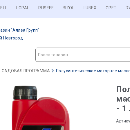
ELL
LOPAL
RUSEFF
BIZOL
LUBEX
OPET
D
азин "Аллея Групп"
ий Новгород
Поиск товаров
САДОВАЯ ПРОГРАММА
Полусинтетическое моторное масло 
Пол
мас
- 1
Артику