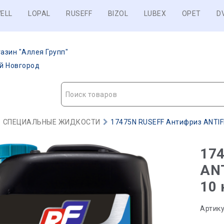
ELL
LOPAL
RUSEFF
BIZOL
LUBEX
OPET
D
азин "Аллея Групп"
ий Новгород
Поиск товаров
СПЕЦИАЛЬНЫЕ ЖИДКОСТИ
17475N RUSEFF Антифриз ANTIFRE
17
ANT
10 
Артику