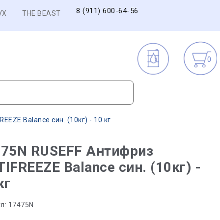
8 (911) 600-64-56
VX
THE BEAST
0
EZE Balance син. (10кг) - 10 кг
475N RUSEFF Антифриз
IFREEZE Balance син. (10кг) -
кг
л:
17475N