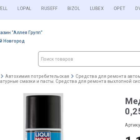
ELL
LOPAL
RUSEFF
BIZOL
LUBEX
OPET
D
азин "Аллея Групп"
ий Новгород
Поиск товаров
Автохимия потребительская
Средства для ремонта авто
турные смазки и пасты. Средства для ремонта выхлопной си
Мед
0,2
Артику